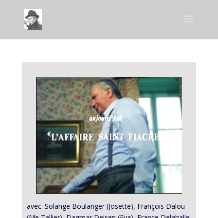
avec: Solange Boulanger (Josette), François Dalou
(Me Tallier), Dagmar Deisen (Eva), France Delahalle