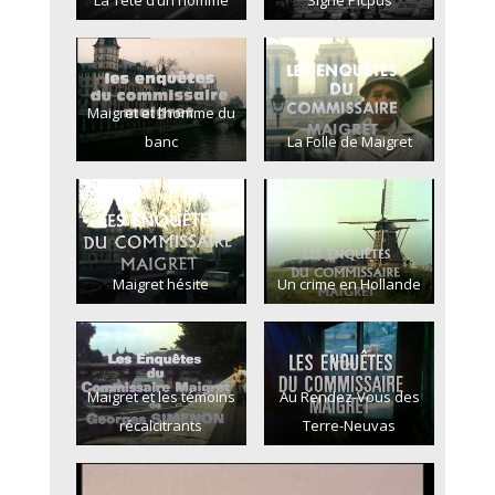
La Tête d’un homme
Signé Picpus
Maigret et l’homme du
banc
La Folle de Maigret
Maigret hésite
Un crime en Hollande
Maigret et les témoins
Au Rendez-Vous des
récalcitrants
Terre-Neuvas