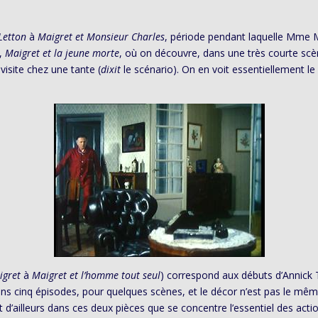
 Letton
à
Maigret et Monsieur Charles
, période pendant laquelle Mme M
e,
Maigret et la jeune morte
, où on découvre, dans une très courte scè
isite chez une tante (
dixit
le scénario). On en voit essentiellement le
igret
à
Maigret et l’homme tout seul
) correspond aux débuts d’Annick
ans cinq épisodes, pour quelques scènes, et le décor n’est pas le m
t d’ailleurs dans ces deux pièces que se concentre l’essentiel des act