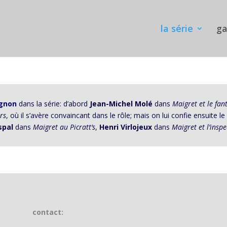
la série
ga
gnon
dans la série: d’abord
Jean-Michel Molé
dans
Maigret et le fa
rs
, où il s’avère convaincant dans le rôle; mais on lui confie ensuite l
spal
dans
Maigret au Picratt’s
,
Henri Virlojeux
dans
Maigret et l’insp
contact: