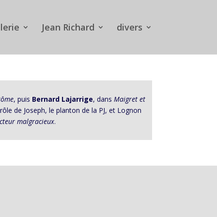
lerie
Jean Richard
divers
ntôme
, puis
Bernard Lajarrige
, dans
Maigret et
e rôle de Joseph, le planton de la PJ, et Lognon
ecteur malgracieux
.