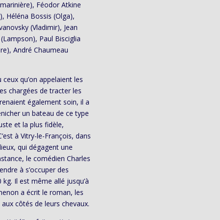
a marinière), Féodor Atkine
e), Héléna Bossis (Olga),
vanovsky (Vladimir), Jean
 (Lampson), Paul Bisciglia
ière), André Chaumeau
 ceux qu’on appelaient les
es chargées de tracter les
renaient également soin, il a
énicher un bateau de ce type
ste et la plus fidèle,
est à Vitry-le-François, dans
lieux, qui dégagent une
onstance, le comédien Charles
prendre à s’occuper des
kg. Il est même allé jusqu’à
menon a écrit le roman, les
, aux côtés de leurs chevaux.