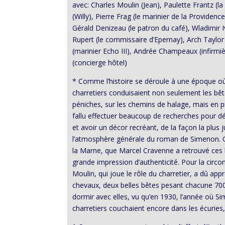
avec: Charles Moulin (Jean), Paulette Frantz (l
(Willy), Pierre Frag (le marinier de la Providenc
Gérald Denizeau (le patron du café), Wladimir I
Rupert (le commissaire d’Epernay), Arch Taylor
(marinier Echo III), Andrée Champeaux (infirm
(concierge hôtel)
* Comme l’histoire se déroule à une époque où
charretiers conduisaient non seulement les bêt
péniches, sur les chemins de halage, mais en p
fallu effectuer beaucoup de recherches pour d
et avoir un décor recréant, de la façon la plus ju
l’atmosphère générale du roman de Simenon. C’
la Marne, que Marcel Cravenne a retrouvé ces 
grande impression d’authenticité. Pour la circ
Moulin, qui joue le rôle du charretier, a dû ap
chevaux, deux belles bêtes pesant chacune 700 
dormir avec elles, vu qu’en 1930, l’année où Si
charretiers couchaient encore dans les écuries