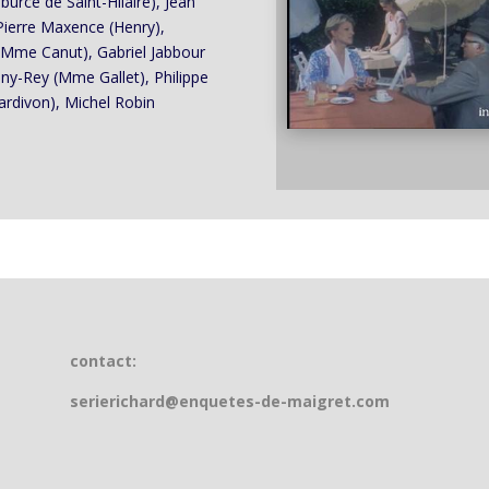
rce de Saint-Hilaire), Jean
Pierre Maxence (Henry),
(Mme Canut), Gabriel Jabbour
ony-Rey (Mme Gallet), Philippe
ardivon), Michel Robin
contact:
serierichard@enquetes-de-maigret.com