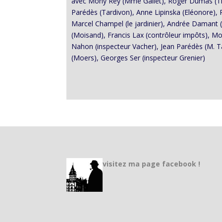
avec Mony Rey (Mme Gallet), Roger Dumas (Tibu
Parédès (Tardivon), Anne Lipinska (Eléonore), 
Marcel Champel (le jardinier), Andrée Damant 
(Moisand), Francis Lax (contrôleur impôts), M
Nahon (inspecteur Vacher), Jean Parédès (M. T
(Moers), Georges Ser (inspecteur Grenier)
visitez ma page facebook !